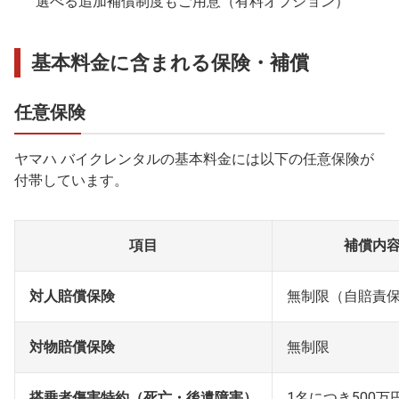
選べる追加補償制度もご用意（有料オプション）
基本料金に含まれる保険・補償
任意保険
ヤマハ バイクレンタルの基本料金には以下の任意保険が
付帯しています。
項目
補償内
対人賠償保険
無制限
（自賠責
対物賠償保険
無制限
搭乗者傷害特約
（死亡・後遺障害）
1名につき500万