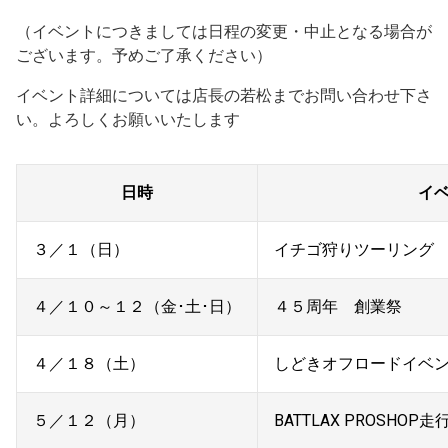
（イベントにつきましては日程の変更・中止となる場合が
ございます。予めご了承ください）
イベント詳細については店長の若松までお問い合わせ下さ
い。よろしくお願いいたします
日時
イ
３／１（日）
イチゴ狩り
４／１０～１２（金･土･日）
４５周年 創業祭
４／１８（土）
しどきオフロードイベ
５／１２（月）
BATTLAX PROSHOP走