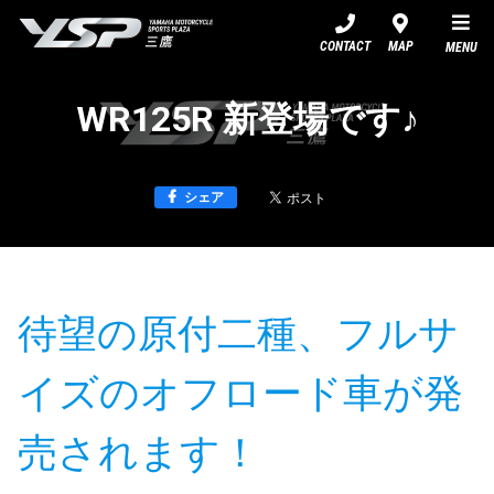
YSP三鷹
CONTACT
MAP
MENU
WR125R 新登場です♪
シェア
待望の原付二種、フルサ
イズのオフロード車が発
売されます！