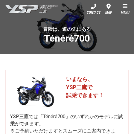
YSP三鷹
CONTACT
MAP
MENU
冒険は、道の先にある
Ténéré700
いまなら、
YSP三鷹で
試乗できます！
YSP三鷹では「Ténéré700」のいずれかのモデルに試
乗ができます。
※ご予約いただけますとスムーズにご案内できま