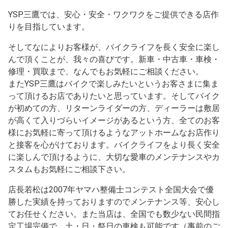
YSP三鷹では、安心・安全・ワクワクをご提供できる店作
りを目指しています。
そしてなによりお客様が、バイクライフを長く安全に楽し
んで頂くことが、我々の喜びです。新車・中古車・車検・
修理・買取まで、なんでもお気軽にご相談ください。
またYSP三鷹はバイクで楽しみたいというお客さまに集ま
って頂けるお店でありたいと思っています。そしてバイク
が初めての方、リターンライダーの方、ディーラーは敷居
が高くて入りづらいイメージがあるという方、全てのお客
様にお気軽に寄って頂けるようなアットホームなお店作り
と接客を心がけております。バイクライフをより長く安全
に楽しんで頂けるように、大切な愛車のメンテナンスやカ
スタムもお気軽にご相談下さい。
店長若松は2007年ヤマハ整備士コンテスト全国大会で優
勝した実績を持っておりますのでメンテナンス等、安心し
てお任せください。また当店は、全国でも数少ない民間指
定工場完備で、土・日・祭日の車検も可能です（事前のご