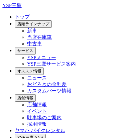
YSP三鷹
トップ
店頭ラインナップ
新車
当店在庫車
中古車
サービス
YSPメニュー
YSP三鷹サービス案内
オススメ情報
ニュース
おどろきの金利差
カスタムパーツ情報
店舗情報
店舗情報
イベント
駐車場のご案内
採用情報
ヤマハ バイクレンタル
YSP三鷹 SNS